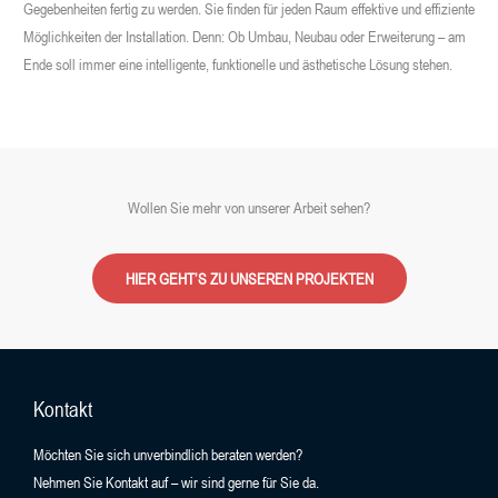
Gegebenheiten fertig zu werden. Sie finden für jeden Raum effektive und effiziente
Möglichkeiten der Installation. Denn: Ob Umbau, Neubau oder Erweiterung – am
Ende soll immer eine intelligente, funktionelle und ästhetische Lösung stehen.
Wollen Sie mehr von unserer Arbeit sehen?
HIER GEHT’S ZU UNSEREN PROJEKTEN
Kontakt
Möchten Sie sich unverbindlich beraten werden?
Nehmen Sie Kontakt auf – wir sind gerne für Sie da.