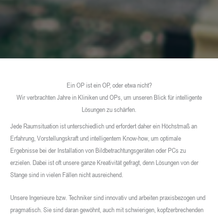
Ein OP ist ein OP, oder etwa nicht?
Wir verbrachten Jahre in Kliniken und OPs, um unseren Blick für intelligente
Lösungen zu schärfen.
Jede Raumsituation ist unterschiedlich und erfordert daher ein Höchstmaß an
Erfahrung, Vorstellungskraft und intelligentem Know-how, um optimale
Ergebnisse bei der Installation von Bildbetrachtungsgeräten oder PCs zu
erzielen. Dabei ist oft unsere ganze Kreativität gefragt, denn Lösungen von der
Stange sind in vielen Fällen nicht ausreichend.
Unsere Ingenieure bzw. Techniker sind innovativ und arbeiten praxisbezogen und
pragmatisch. Sie sind daran gewöhnt, auch mit schwierigen, kopfzerbrechenden